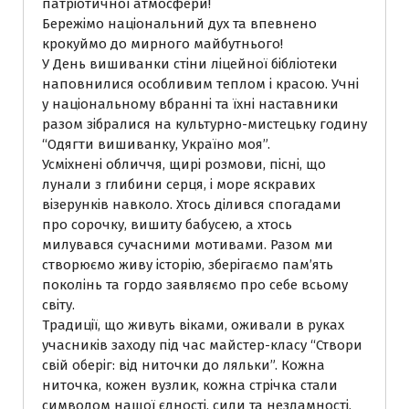
патріотичної атмосфери!
Бережімо національний дух та впевнено
крокуймо до мирного майбутнього!
У День вишиванки стіни ліцейної бібліотеки
наповнилися особливим теплом і красою. Учні
у національному вбранні та їхні наставники
разом зібралися на культурно-мистецьку годину
“Одягти вишиванку, Україно моя”.
Усміхнені обличчя, щирі розмови, пісні, що
лунали з глибини серця, і море яскравих
візерунків навколо. Хтось ділився спогадами
про сорочку, вишиту бабусею, а хтось
милувався сучасними мотивами. Разом ми
створюємо живу історію, зберігаємо пам’ять
поколінь та гордо заявляємо про себе всьому
світу.
Традиції, що живуть віками, оживали в руках
учасників заходу під час майстер-класу “Створи
свій оберіг: від ниточки до ляльки”. Кожна
ниточка, кожен вузлик, кожна стрічка стали
символом нашої єдності, сили та незламності.