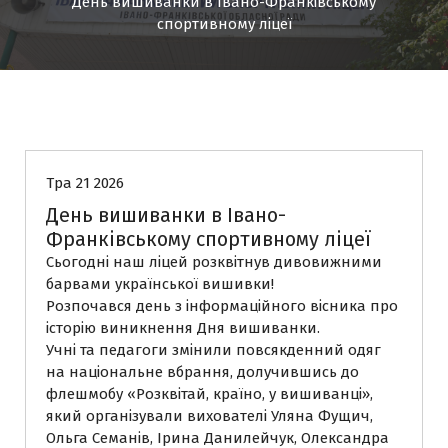
День вишиванки в Івано-Франківському
спортивному ліцеї
Матеріали урочистих та виховних заходів
Новини
Тра 21 2026
День вишиванки в Івано-
Франківському спортивному ліцеї
Сьогодні наш ліцей розквітнув дивовижними
барвами української вишивки!
Розпочався день з інформаційного вісника про
історію виникнення Дня вишиванки.
Учні та педагоги змінили повсякденний одяг
на національне вбрання, долучившись до
флешмобу «Розквітай, країно, у вишиванці»,
який організували вихователі Уляна Фущич,
Ольга Семанів, Ірина Данилейчук, Олександра