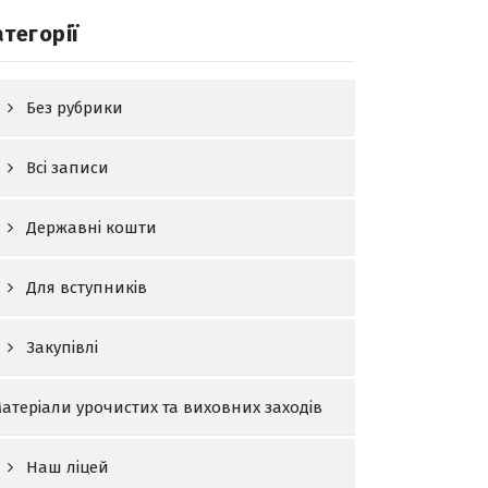
атегорії
Без рубрики
Всі записи
Державні кошти
Для вступників
Закупівлі
атеріали урочистих та виховних заходів
Наш ліцей