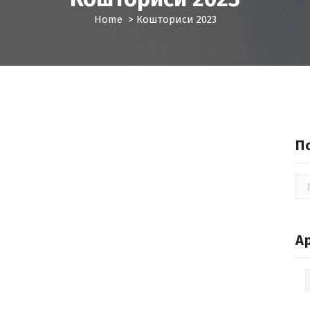
Home
>
Кошториси 2023
П
По
А
Ар