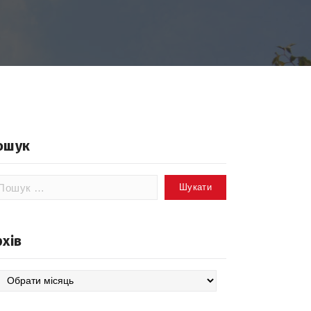
ошук
шук:
рхів
хів