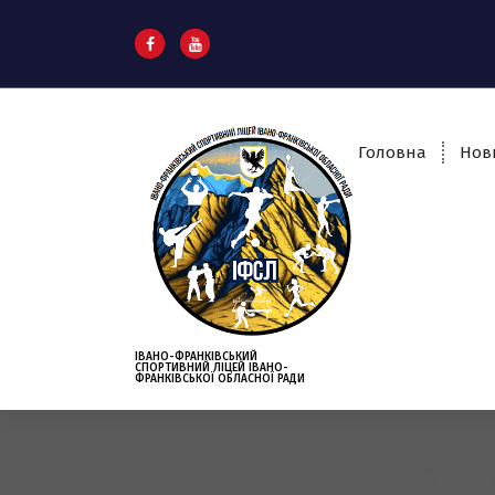
S
k
i
p
t
o
Головна
Нов
c
o
n
t
e
n
t
ІВАНО-ФРАНКІВСЬКИЙ
СПОРТИВНИЙ ЛІЦЕЙ ІВАНО-
ФРАНКІВСЬКОЇ ОБЛАСНОЇ РАДИ