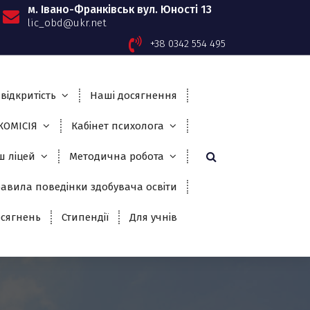
м. Івано-Франківськ вул. Юності 13
lic_obd@ukr.net
+38 0342 554 495
відкритість
Наші досягнення
ОМІСІЯ
Кабінет психолога
ш ліцей
Методична робота
авила поведінки здобувача освіти
сягнень
Стипендії
Для учнів