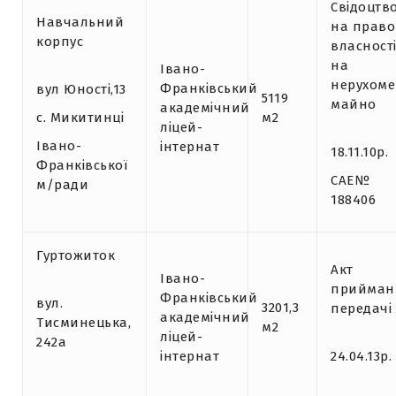
Свідоцтв
Навчальний
на право
корпус
власност
на
Івано-
нерухоме
Франківський
вул Юності,13
5119
майно
академічний
с. Микитинці
м2
ліцей-
Івано-
інтернат
18.11.10р.
Франківської
САЕ№
м/ради
188406
Гуртожиток
Акт
Івано-
прийман
Франківський
вул.
3201,3
передачі
академічний
Тисминецька,
м2
ліцей-
242а
інтернат
24.04.13р.