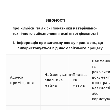
ВІДОМОСТІ
про кількісні та якісні показники матеріально-
технічного забезпечення освітньої діяльності
Інформація про загальну площу приміщень, що
використовується під час освітнього процесу
Наймену
та
реквізит
Найменування
Площа,
Адреса
документ
власника
кв.
приміщення
про прав
майна
метрів
власност
або
користув