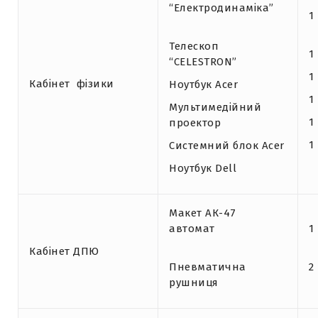
“Електродинаміка”
1
Телескоп
1
“CELESTRON”
1
Кабінет фізики
Ноутбук Acer
1
Мультимедійний
1
проектор
1
Системний блок Acer
Ноутбук Dell
Макет АК-47
автомат
1
Кабінет ДПЮ
Пневматична
2
рушниця