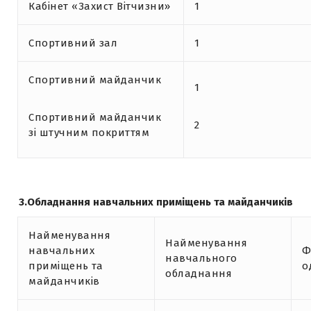
Кабінет «Захист Вітчизни»
1
Спортивний зал
1
Спортивний майданчик
1
Спортивний майданчик
2
зі штучним покриттям
3.Обладнання навчальних приміщень та майданчиків
Найменування
Найменування
навчальних
Ф
навчального
приміщень та
о
обладнання
майданчиків