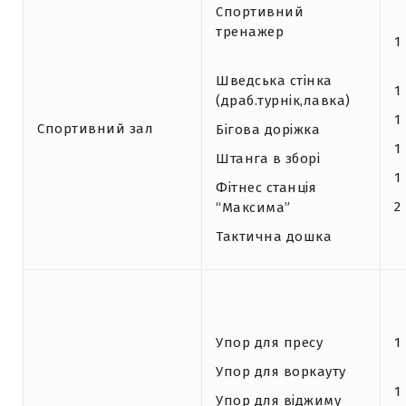
Спортивний
тренажер
1
Шведська стінка
1
(драб.турнік,лавка)
1
Спортивний зал
Бігова доріжка
1
Штанга в зборі
1
Фітнес станція
2
“Максима”
Тактична дошка
Упор для пресу
1
Упор для воркауту
1
Упор для віджиму