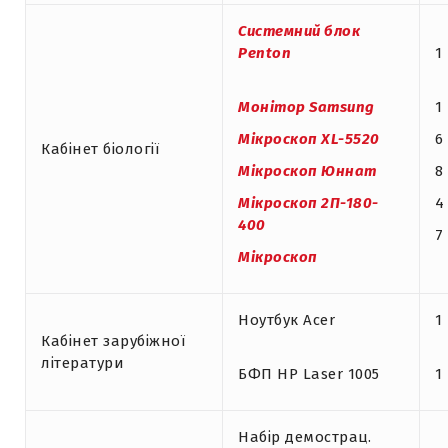
Системний блок
Penton
1
Монітор
Samsung
1
Мікроскоп
XL
-5520
6
Кабінет біології
Мікроскоп Юннат
8
Мікроскоп 2П-180-
4
400
7
Мікроскоп
Ноутбук Acer
1
Кабінет зарубіжної
літератури
БФП НР Laser 1005
1
Набір демострац.