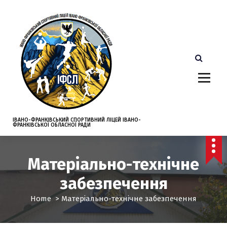
S
k
i
p
t
o
c
o
n
t
e
ІВАНО-ФРАНКІВСЬКИЙ СПОРТИВНИЙ ЛІЦЕЙ ІВАНО-
ФРАНКІВСЬКОЇ ОБЛАСНОЇ РАДИ
n
t
Матеріально-технічне
забезпечення
Home
>
Матеріально-технічне забезпечення