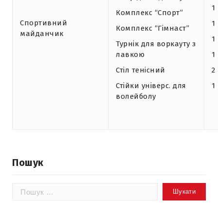
1
Комплекс “Спорт”
Спортивний
1
Комплекс “Гімнаст”
майданчик
1
Турнік для воркауту з
лавкою
1
Стіл тенісний
2
Стійки універс. для
1
волейболу
Пошук
Пошук: