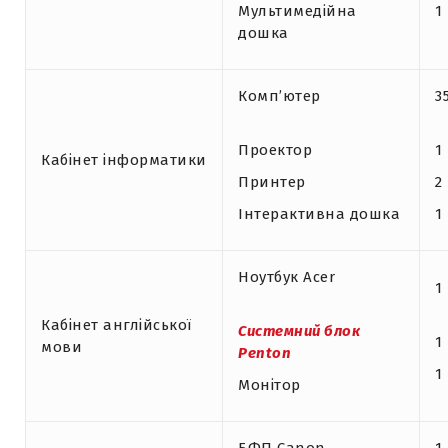
Мультимедійна
1
дошка
Комп’ютер
3
Проектор
1
Кабінет інформатики
Принтер
2
Інтерактивна дошка
1
Ноутбук Acer
1
Кабінет англійської
Системний блок
1
мови
Penton
1
Монітор