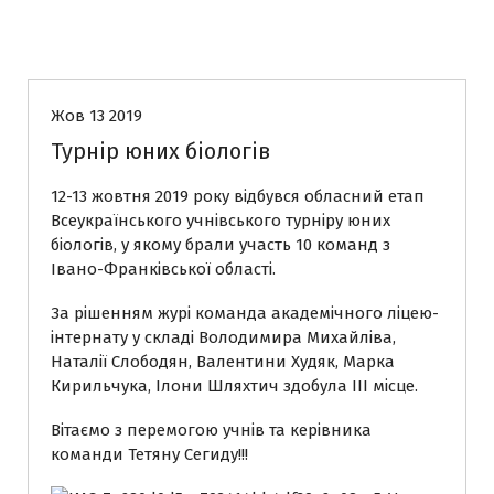
Без рубрики
Жов 13 2019
Турнір юних біологів
12-13 жовтня 2019 року відбувся обласний етап
Всеукраїнського учнівського турніру юних
біологів, у якому брали участь 10 команд з
Івано-Франківської області.
За рішенням журі команда академічного ліцею-
інтернату у складі Володимира Михайліва,
Наталії Слободян, Валентини Худяк, Марка
Кирильчука, Ілони Шляхтич здобула ІІІ місце.
Вітаємо з перемогою учнів та керівника
команди Тетяну Сегиду!!!