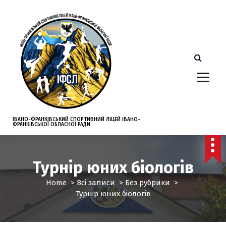
S
k
i
p
t
o
c
o
n
t
e
ІВАНО-ФРАНКІВСЬКИЙ СПОРТИВНИЙ ЛІЦЕЙ ІВАНО-
ФРАНКІВСЬКОЇ ОБЛАСНОЇ РАДИ
n
t
Турнір юних біологів
Home
>
Всі записи
>
Без рубрики
>
Турнір юних біологів