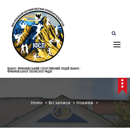
S
k
i
p
t
o
c
o
n
t
e
ІВАНО-ФРАНКІВСЬКИЙ СПОРТИВНИЙ ЛІЦЕЙ ІВАНО-
ФРАНКІВСЬКОЇ ОБЛАСНОЇ РАДИ
n
t
Home
>
Всі записи
>
Новини
>