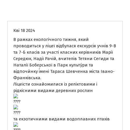
Новини
Кві 18 2024
В рамках екологічного тижня, який
проводиться у ліцеї відбулася екскурсія учнів 9-В
та 7-Б класів за участі класних керівників Марії
Середюк, Надії Рачій, вчителів Тетяни Сегиди та
Наталії Боберської в Парк культу́ри та
відпочи́нку і́мені Тараса Шевченка міста Івано-
Франківська.
Ліцеїсти ознайомилися із реліктовими і
рідкісними видами деревних рослин
та екзотичними видами водоплавних птахів