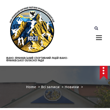
S
k
i
p
t
o
c
o
n
t
e
ІВАНО-ФРАНКІВСЬКИЙ СПОРТИВНИЙ ЛІЦЕЙ ІВАНО-
ФРАНКІВСЬКОЇ ОБЛАСНОЇ РАДИ
n
t
Home
>
Всі записи
>
Новини
>