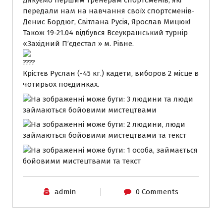
Дякуємо першим тренерам спортсменів, які
передали нам на навчання своїх спортсменів-
Денис Бордюг, Світлана Русія, Ярослав Мицюк!
Також 19-21.04 відбувся Всеукраїнський турнір
«Західний П’єдестал » м. Рівне.
Крістєв Руслан (-45 кг.) кадети, виборов 2 місце в
чотирьох поєдинках.
admin
0 Comments