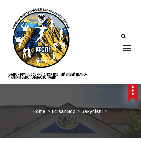
S
k
i
p
t
o
c
o
n
t
e
ІВАНО-ФРАНКІВСЬКИЙ СПОРТИВНИЙ ЛІЦЕЙ ІВАНО-
ФРАНКІВСЬКОЇ ОБЛАСНОЇ РАДИ
n
t
Home
>
Всі записи
>
Закупівлі
>