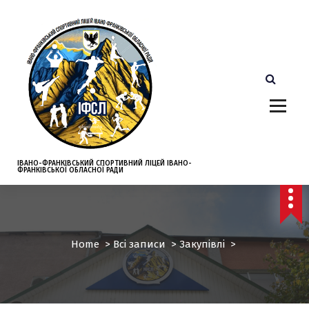
S
k
i
p
t
o
c
o
n
t
e
ІВАНО-ФРАНКІВСЬКИЙ СПОРТИВНИЙ ЛІЦЕЙ ІВАНО-
ФРАНКІВСЬКОЇ ОБЛАСНОЇ РАДИ
n
t
Home
>
Всі записи
>
Закупівлі
>