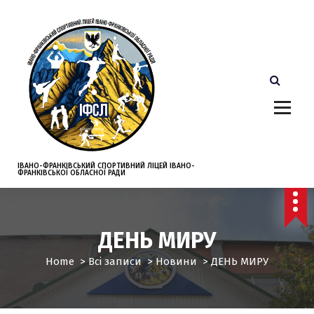
S
k
i
p
t
o
c
o
n
t
e
ІВАНО-ФРАНКІВСЬКИЙ СПОРТИВНИЙ ЛІЦЕЙ ІВАНО-
ФРАНКІВСЬКОЇ ОБЛАСНОЇ РАДИ
n
t
ДЕНЬ МИРУ
Home
>
Всі записи
>
Новини
>
ДЕНЬ МИРУ