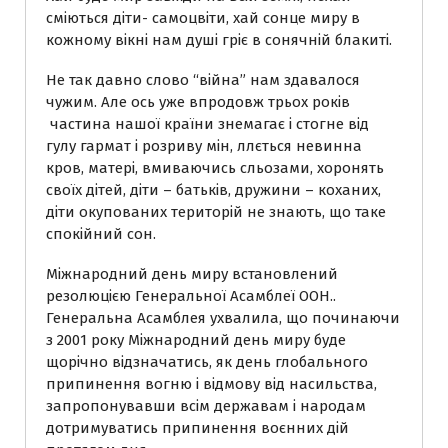
сміються діти- самоцвіти, хай сонце миру в
кожному вікні нам душі гріє в сонячній блакиті.
Не так давно слово “війна” нам здавалося
чужим. Але ось уже впродовж трьох років
частина нашої країни знемагає і стогне від
гулу гармат і розриву мін, ллється невинна
кров, матері, вмиваючись сльозами, хоронять
своїх дітей, діти – батьків, дружини – коханих,
діти окупованих територій не знають, що таке
спокійний сон.
Міжнародний день миру встановлений
резолюцією Генеральної Асамблеї ООН..
Генеральна Асамблея ухвалила, що починаючи
з 2001 року Міжнародний день миру буде
щорічно відзначатись, як день глобального
припинення вогню і відмову від насильства,
запропонувавши всім державам і народам
дотримуватись припинення воєнних дій