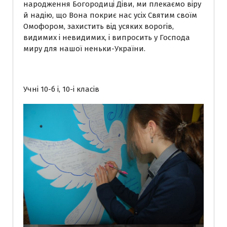
народження Богородиці Діви, ми плекаємо віру
й надію, що Вона покриє нас усіх Святим своїм
Омофором, захистить від усяких ворогів,
видимих і невидимих, і випросить у Господа
миру для нашої неньки-України.
Учні 10-б і, 10-і класів