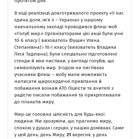
протягом дня.
В ході реалізації довготривалого проекту «У нас
єдина доля, ім’я її – Україна» у нашому
навчальному закладі проводився флеш-моб
«Голуб мир.» Організаторами цієї акції були учні
10-Б класу ( вихователь Фущич Уляна
Степанівна) і 10-І класу (вихователь Владика
Леся Тадеївна), були спеціально підготовлені
стенди й міні-листівки, у вигляді голубів, що
символізують мир. Згодом на листівках
учасники флеш – мобу мали можливість
написати щиросердечні привітання й
побажання воїнам АТО Ліцеїсти та вчителі з
радістю писали побажання та прикріплювали
до плакатів миру.
Мир-це головна цілісність для будь-якої
людини. Ми зрозуміли, що прагнемо миру,
спокою у душах і серцях, у наших домівках. Саме
у цей день, день Миру,
21
вересня, у день