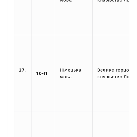
мова
князівство Ліхт
27.
Німецька
Велике герцогст
10-П
мова
князівство Ліхт