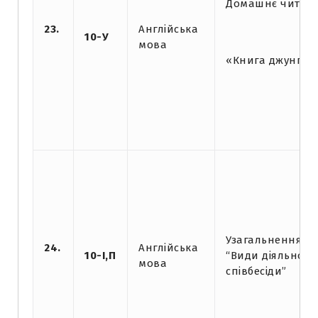
Домашнє читан
23.
Англійська
10-У
мова
«Книга джунглів
Узагальнення і 
24.
Англійська
10-І,П
“Види діяльност
мова
співбесіди”