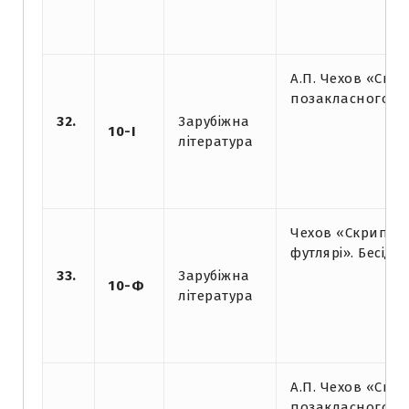
А.П. Чехов «Скр
позакласного ч
32.
Зарубіжна
10-І
література
Чехов «Скрипка
футлярі». Бесід
33.
Зарубіжна
10-Ф
література
А.П. Чехов «Скр
позакласного ч