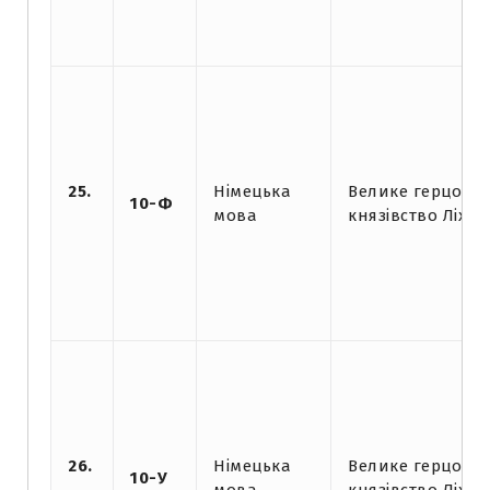
25.
Німецька
Велике герцогст
10-Ф
мова
князівство Ліхт
26.
Німецька
Велике герцогст
10-У