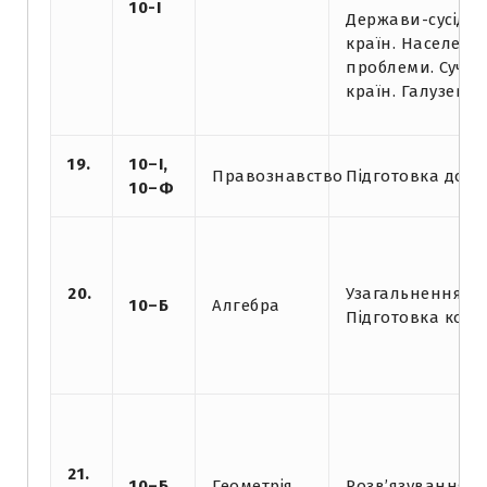
10-І
Держави-сусіди 
країн. Населенн
проблеми. Сучас
країн. Галузева 
19.
10–І,
Правознавство
Підготовка до к
10–Ф
20.
Узагальнення і 
10–Б
Алгебра
Підготовка конт
21.
10–Б
Геометрія
Розв’язування 