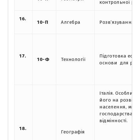
контрольної ро
16.
10-П
Алгебра
Розв’язування т
17.
Підготовка ескіз
10-Ф
Технології
основи для роб
Італія. Особливо
його на розвито
населення, міста
господарства кра
відмінності.
18.
Географія