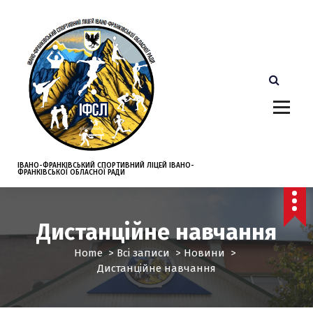
S
k
i
p
t
o
c
o
n
t
e
ІВАНО-ФРАНКІВСЬКИЙ СПОРТИВНИЙ ЛІЦЕЙ ІВАНО-
ФРАНКІВСЬКОЇ ОБЛАСНОЇ РАДИ
n
t
Дистанційне навчання
Home
>
Всі записи
>
Новини
>
Дистанційне навчання