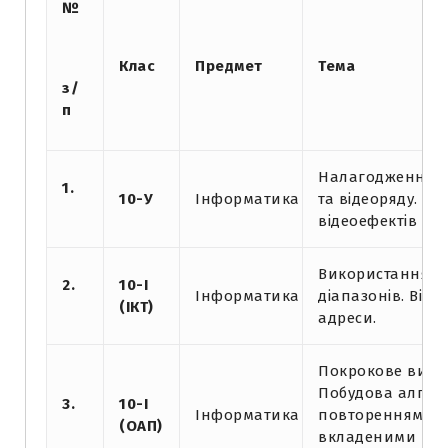
№
Клас
Предмет
Тема
з/
п
Налагодження ч
1.
10-У
Інформатика
та відеоряду. Д
відеоефектів та
Використання ф
2.
10-І
Інформатика
діапазонів. Відн
(ІКТ)
адреси.
Покрокове вико
Побудова алгор
3.
10-І
Інформатика
повтореннями. Р
(ОАП)
вкладеними пов