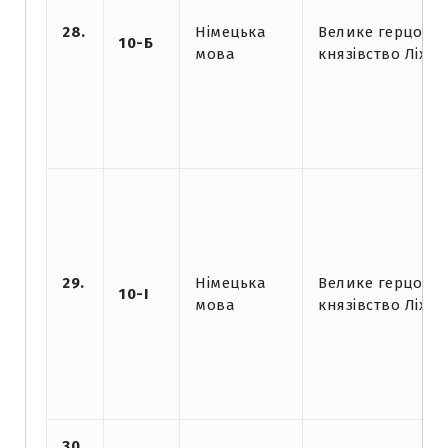
28.
Німецька
Велике герцогст
10-Б
мова
князівство Ліхт
29.
Німецька
Велике герцогст
10-І
мова
князівство Ліхт
30.