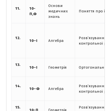
Основи
11.
10-
медичних
Поняття про інф
П,Ф
знань
12.
Розв’язування в
10–І
Алгебра
контрольної ро
13.
10–І
Геометрія
Ортогональне п
14.
Розв’язування в
10­–Ф
Алгебра
контрольної ро
15.
Розв’язування в
10-П
Геометрія