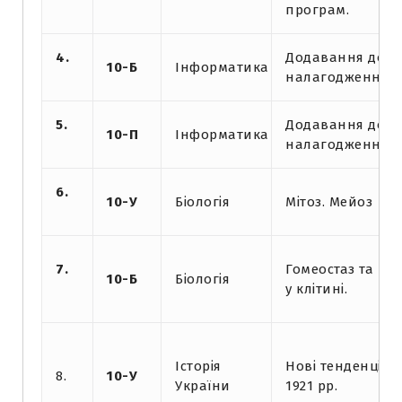
програм.
4.
Додавання до ві
10-Б
Інформатика
налагодження п
5.
Додавання до ві
10-П
Інформатика
налагодження п
6.
10-У
Біологія
Мітоз. Мейоз
7.
Гомеостаз та ме
10-Б
Біологія
у клітині.
Історія
Нові тенденції р
8.
10-У
України
1921 рр.