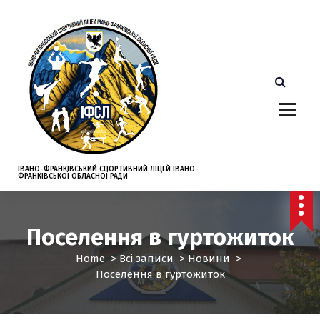
S
k
i
p
t
o
c
o
n
t
e
ІВАНО-ФРАНКІВСЬКИЙ СПОРТИВНИЙ ЛІЦЕЙ ІВАНО-
ФРАНКІВСЬКОЇ ОБЛАСНОЇ РАДИ
n
t
Поселення в гуртожиток
Home
>
Всі записи
>
Новини
>
Поселення в гуртожиток