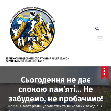
S
k
i
p
t
o
c
o
n
t
e
ІВАНО-ФРАНКІВСЬКИЙ СПОРТИВНИЙ ЛІЦЕЙ ІВАНО-
ФРАНКІВСЬКОЇ ОБЛАСНОЇ РАДИ
n
t
Сьогодення не дає
спокою пам’яті… Не
забудемо, не пробачимо!
Home
>
Матеріали урочистих та виховних заходів
>