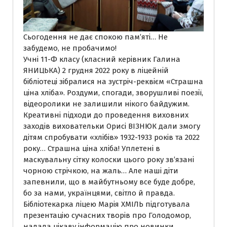
Сьогодення не дає спокою пам’яті… Не
забудемо, не пробачимо!
Учні 11-Ф класу (класний керівник Галина
ЯНИЦЬКА) 2 грудня 2022 року в ліцейній
бібліотеці зібралися на зустріч-реквієм «Страшна
ціна хліба». Роздуми, спогади, зворушливі поезії,
відеоролики не залишили нікого байдужим.
Креативні підходи до проведення виховних
заходів виховательки Орисі ВІЗНЮК дали змогу
дітям спробувати «хлібів» 1932-1933 років та 2022
року… Страшна ціна хліба! Уплетені в
маскувальну сітку колоски цього року зв’язані
чорною стрічкою, на жаль… Але наші діти
запевнили, що в майбутньому все буде добре,
бо за нами, українцями, світло й правда.
Бібліотекарка ліцею Марія ХМІЛЬ підготувала
презентацію сучасних творів про Голодомор,
надала цікаву інформацію про новинки