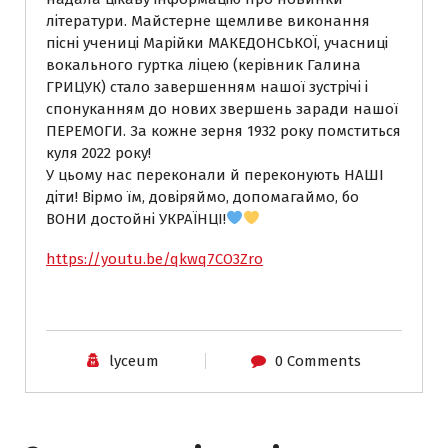
літератури. Майстерне щемливе виконання
пісні учениці Марійки МАКЕДОНСЬКОЇ, учасниці
вокального гуртка ліцею (керівник Галина
ГРИЦУК) стало завершенням нашої зустрічі і
спонуканням до нових звершень заради нашої
ПЕРЕМОГИ. За кожне зерня 1932 року помститься
куля 2022 року!
У цьому нас переконали й переконують НАШІ
діти! Вірмо їм, довіряймо, допомагаймо, бо
ВОНИ достойні УКРАЇНЦІ!
https://youtu.be/qkwq7CO3Zro
lyceum
0 Comments