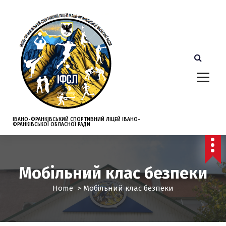
S
k
i
p
t
o
c
o
n
t
e
ІВАНО-ФРАНКІВСЬКИЙ СПОРТИВНИЙ ЛІЦЕЙ ІВАНО-
ФРАНКІВСЬКОЇ ОБЛАСНОЇ РАДИ
n
t
Мобільний клас безпеки
Home
>
Мобільний клас безпеки