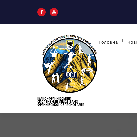
S
k
i
p
t
o
Головна
Нов
c
o
n
t
e
n
t
ІВАНО-ФРАНКІВСЬКИЙ
СПОРТИВНИЙ ЛІЦЕЙ ІВАНО-
ФРАНКІВСЬКОЇ ОБЛАСНОЇ РАДИ