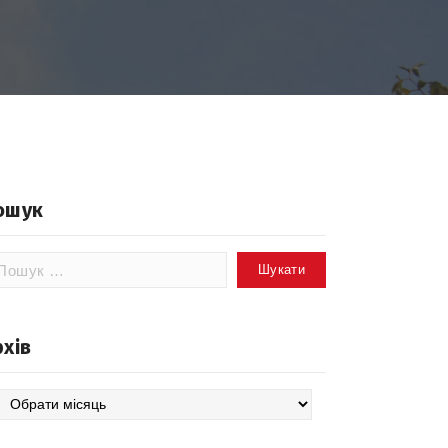
ошук
шук:
рхів
хів