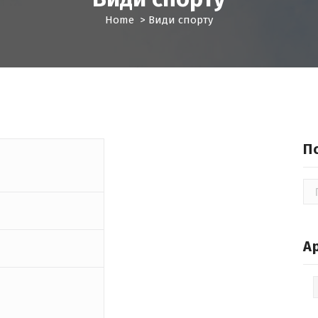
Home
>
Види спорту
П
По
А
Ар