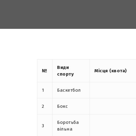
Види
№
Місця (квота)
спорту
1
Баскетбол
2
Бокс
Боротьба
3
вільна