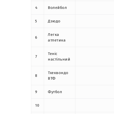
4
Волейбол
5
Дзюдо
Легка
6
атлетика
Теніс
7
настільний
Тхеквондо
8
ВТФ
9
Футбол
10