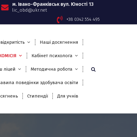
м. Івано-Франківськ вул. Юності 13
lic_obd@ukr.net
+38 0342 554 495
відкритість
Наші досягнення
ОМІСІЯ
Кабінет психолога
ш ліцей
Методична робота
авила поведінки здобувача освіти
сягнень
Стипендії
Для учнів