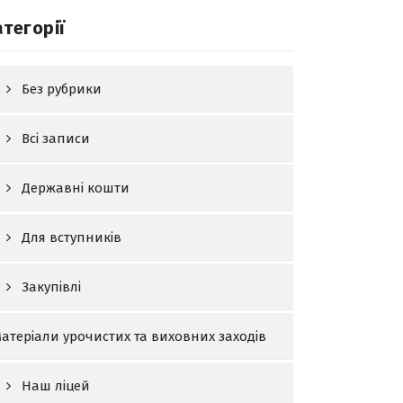
атегорії
Без рубрики
Всі записи
Державні кошти
Для вступників
Закупівлі
атеріали урочистих та виховних заходів
Наш ліцей