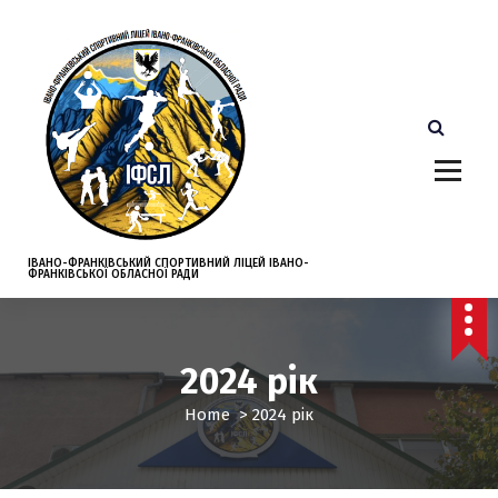
S
k
i
p
t
o
c
o
n
t
e
ІВАНО-ФРАНКІВСЬКИЙ СПОРТИВНИЙ ЛІЦЕЙ ІВАНО-
ФРАНКІВСЬКОЇ ОБЛАСНОЇ РАДИ
n
t
2024 рік
Home
>
2024 рік