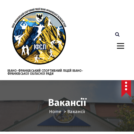
S
k
i
p
t
o
c
o
n
t
e
ІВАНО-ФРАНКІВСЬКИЙ СПОРТИВНИЙ ЛІЦЕЙ ІВАНО-
ФРАНКІВСЬКОЇ ОБЛАСНОЇ РАДИ
n
t
Вакансії
Home
>
Вакансії