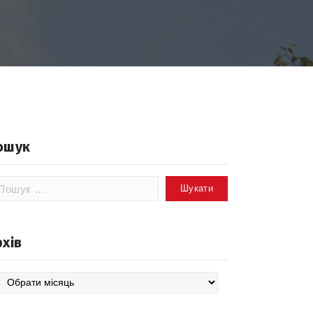
ошук
шук:
рхів
хів