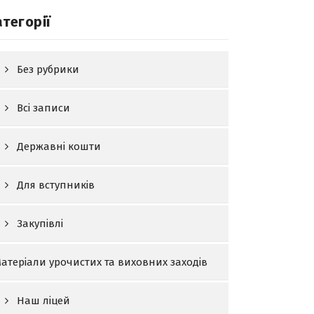
атегорії
Без рубрики
Всі записи
Державні кошти
Для вступників
Закупівлі
атеріали урочистих та виховних заходів
Наш ліцей