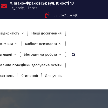
м. Івано-Франківськ вул. Юності 13
lic_obd@ukr.net
+38 0342 554 495
відкритість
Наші досягнення
ОМІСІЯ
Кабінет психолога
ш ліцей
Методична робота
авила поведінки здобувача освіти
сягнень
Стипендії
Для учнів