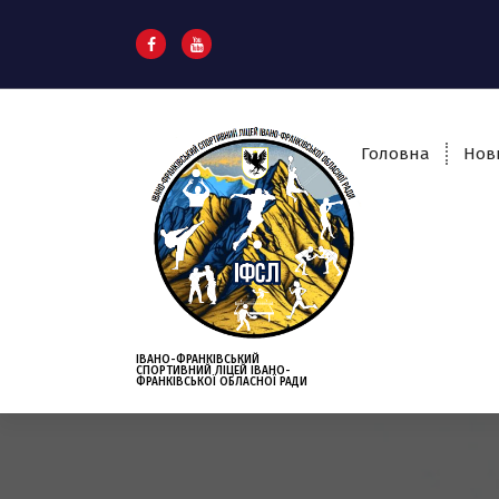
S
k
i
p
t
o
Головна
Нов
c
o
n
t
e
n
t
ІВАНО-ФРАНКІВСЬКИЙ
СПОРТИВНИЙ ЛІЦЕЙ ІВАНО-
ФРАНКІВСЬКОЇ ОБЛАСНОЇ РАДИ