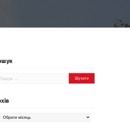
ошук
шук:
рхів
хів