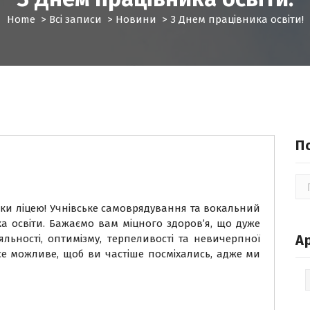
Home
>
Всі записи
>
Новини
>
З Днем працівника освіти!
П
По
ики ліцею! Учнівське самоврядування та вокальний
ка освіти. Бажаємо вам міцного здоров’я, що дуже
А
іяльності, оптимізму, терпеливості та невичерпної
се можливе, щоб ви частіше посміхались, адже ми
Ар