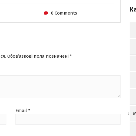
К
0 Comments
ся.
Обов’язкові поля позначені
*
Email
*
М