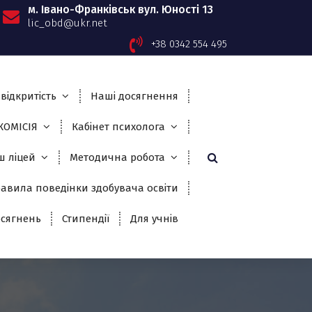
м. Івано-Франківськ вул. Юності 13
lic_obd@ukr.net
+38 0342 554 495
відкритість
Наші досягнення
ОМІСІЯ
Кабінет психолога
ш ліцей
Методична робота
авила поведінки здобувача освіти
сягнень
Стипендії
Для учнів