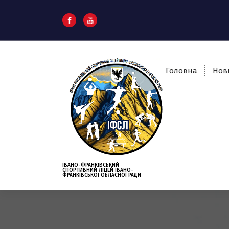
S
k
i
p
t
o
Головна
Нов
c
o
n
t
e
n
t
ІВАНО-ФРАНКІВСЬКИЙ
СПОРТИВНИЙ ЛІЦЕЙ ІВАНО-
ФРАНКІВСЬКОЇ ОБЛАСНОЇ РАДИ