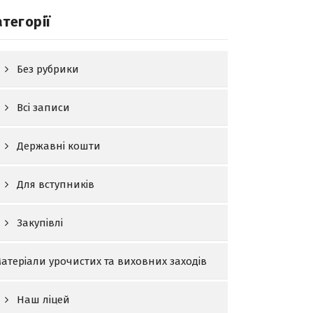
атегорії
Без рубрики
Всі записи
Державні кошти
Для вступників
Закупівлі
атеріали урочистих та виховних заходів
Наш ліцей