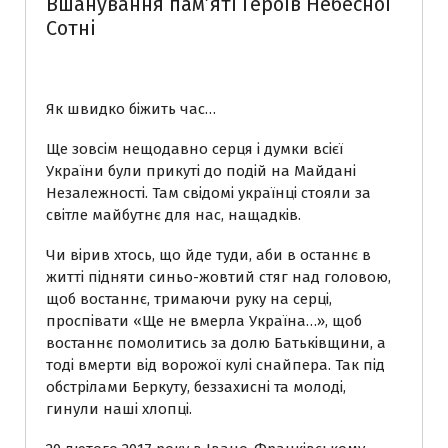
Вшанування пам’яті Героїв Небесної
Сотні
Як швидко біжить час…
Ще зовсім нещодавно серця і думки всієї
України були прикуті до подій на Майдані
Незалежності. Там свідомі українці стояли за
світле майбутнє для нас, нащадків.
Чи вірив хтось, що йде туди, аби в останнє в
житті підняти синьо-жовтий стяг над головою,
щоб востаннє, тримаючи руку на серці,
проспівати «Ще не вмерла Україна…», щоб
востаннє помолитись за долю Батьківщини, а
тоді вмерти від ворожої кулі снайпера. Так під
обстрілами Беркуту, беззахисні та молоді,
гинули наші хлопці.