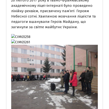
20 лютого 2017 року в Івано-Франківському
академічному ліцеї-інтернаті було проведено
лінійку-реквієм, присвячену пам’яті Героям
Небесної сотні. Хвилиною мовчання ліцеїсти та
педагоги вшанували Героїв Майдану, що
загинули за світле майбутнє України.