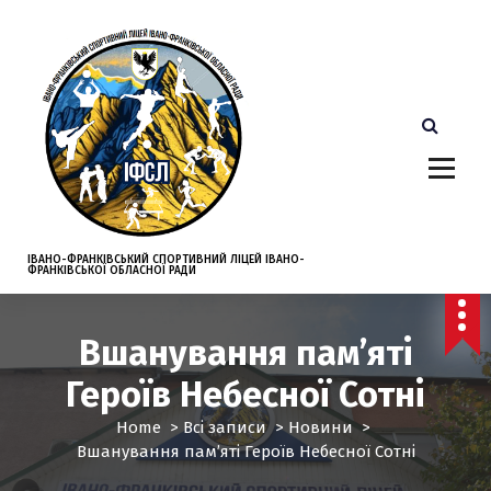
S
k
i
p
t
o
c
o
n
t
e
ІВАНО-ФРАНКІВСЬКИЙ СПОРТИВНИЙ ЛІЦЕЙ ІВАНО-
ФРАНКІВСЬКОЇ ОБЛАСНОЇ РАДИ
n
t
Вшанування пам’яті
Героїв Небесної Сотні
Home
>
Всі записи
>
Новини
>
Вшанування пам’яті Героїв Небесної Сотні