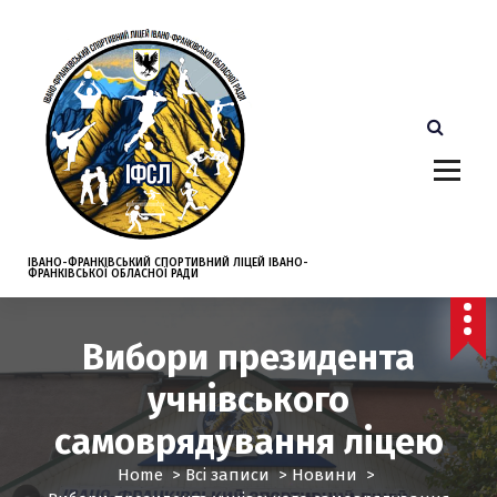
S
k
i
p
t
o
c
o
n
t
e
ІВАНО-ФРАНКІВСЬКИЙ СПОРТИВНИЙ ЛІЦЕЙ ІВАНО-
ФРАНКІВСЬКОЇ ОБЛАСНОЇ РАДИ
n
t
Вибори президента
учнівського
самоврядування ліцею
Home
>
Всі записи
>
Новини
>