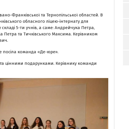
вано-Франківської та Тернопільської областей. В
ківського обласного ліцею-інтернату для
у складі 5-ти учнів, а саме: Андрейчука Петра,
ка Петра та Тичківського Максима. Керівником
вич.
е посіла команда «Де-юре».
 та цінними подарунками. Керівнику команди