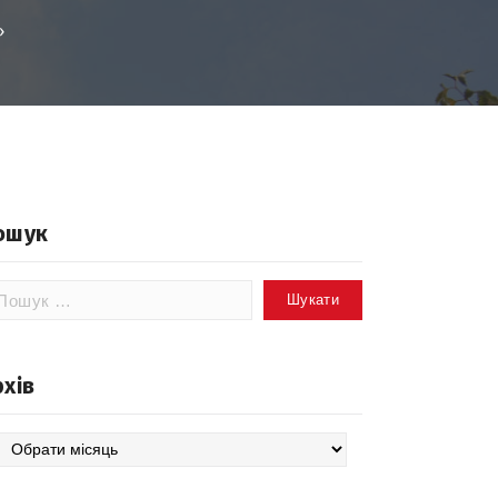
»
ошук
шук:
рхів
хів