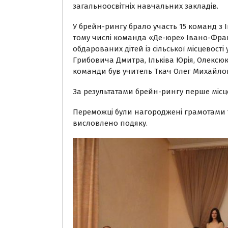
загальноосвітніх навчальних закладів.
У брейн-рингу брало участь 15 команд з І
тому числі команда «Де-юре» Івано-Фран
обдарованих дітей із сільської місцевості 
Грибовича Дмитра, Ільківа Юрія, Олексю
команди був учитель Ткач Олег Михайло
За результатами брейн-рингу перше місц
Переможці були нагороджені грамотами
висловлено подяку.