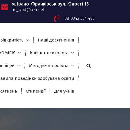
м. Івано-Франківськ вул. Юності 13
lic_obd@ukr.net
+38 0342 554 495
відкритість
Наші досягнення
ОМІСІЯ
Кабінет психолога
ш ліцей
Методична робота
авила поведінки здобувача освіти
сягнень
Стипендії
Для учнів