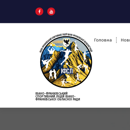
S
k
i
p
t
o
Головна
Нов
c
o
n
t
e
n
t
ІВАНО-ФРАНКІВСЬКИЙ
СПОРТИВНИЙ ЛІЦЕЙ ІВАНО-
ФРАНКІВСЬКОЇ ОБЛАСНОЇ РАДИ