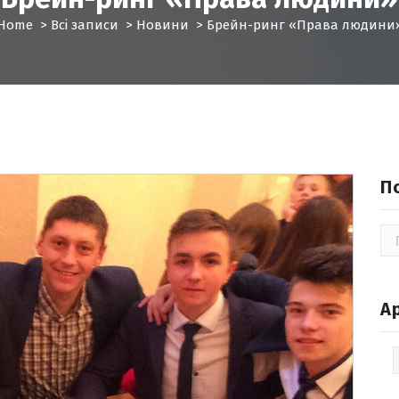
Home
>
Всі записи
>
Новини
>
Брейн-ринг «Права людини
П
По
А
Ар