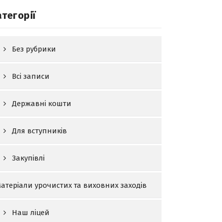
атегорії
Без рубрики
Всі записи
Державні кошти
Для вступників
Закупівлі
атеріали урочистих та виховних заходів
Наш ліцей