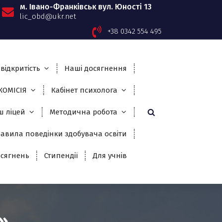
м. Івано-Франківськ вул. Юності 13
lic_obd@ukr.net
+38 0342 554 495
відкритість
Наші досягнення
ОМІСІЯ
Кабінет психолога
ш ліцей
Методична робота
авила поведінки здобувача освіти
сягнень
Стипендії
Для учнів
»