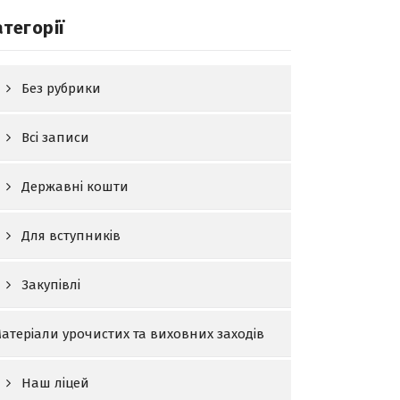
атегорії
Без рубрики
Всі записи
Державні кошти
Для вступників
Закупівлі
атеріали урочистих та виховних заходів
Наш ліцей