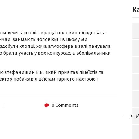
К
інницями в школі є краща половина людства, а
вичай, займають чоловіки! І в цьому ми
добули хлопці, хоча атмосфера в залі панувала
 брали участь у всіх конкурсах, а вболівальники
 Стефанишин В.В., який привітав ліцеїстів та
ректор побажав ліцеїстам гарного настрою і
0 Comments
М