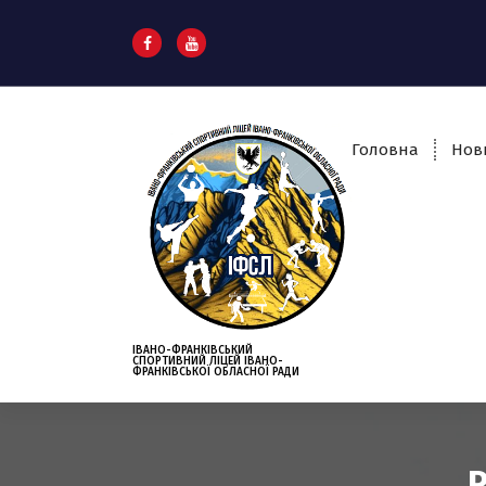
S
k
i
p
t
o
Головна
Нов
c
o
n
t
e
n
t
ІВАНО-ФРАНКІВСЬКИЙ
СПОРТИВНИЙ ЛІЦЕЙ ІВАНО-
ФРАНКІВСЬКОЇ ОБЛАСНОЇ РАДИ