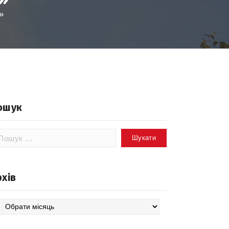
»
ошук
шук:
рхів
хів